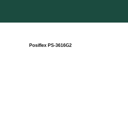
Skip
to
content
Posiflex PS-3616G2