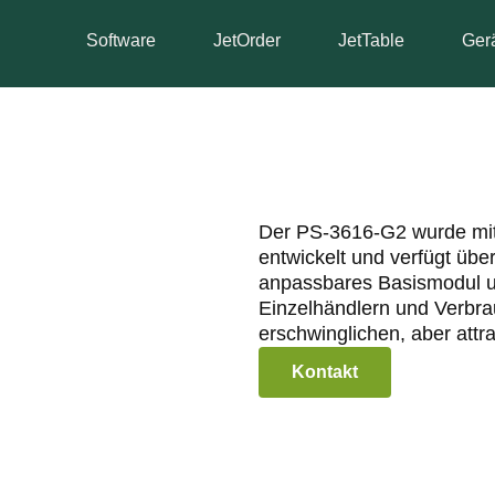
Software
JetOrder
JetTable
Ger
Der PS-3616-G2 wurde mit Bl
entwickelt und verfügt übe
anpassbares Basismodul un
Einzelhändlern und Verbrau
erschwinglichen, aber attr
Kontakt